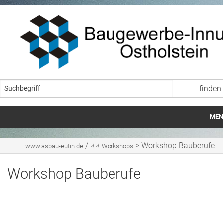
MEN
Startseite
/
>
Workshop Bauberufe
www.asbau-eutin.de
4.4:
Workshops
Wir über uns
Workshop Bauberufe
Lehrgangszeiten ÜAS
Ausbildung im Baugewerbe