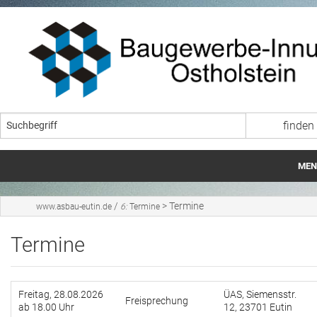
MEN
Startseite
/
>
Termine
www.asbau-eutin.de
6:
Termine
Wir über uns
Termine
Lehrgangszeiten ÜAS
Ausbildung im Baugewerbe
Freitag, 28.08.2026
ÜAS, Siemensstr.
Freisprechung
ab 18.00 Uhr
12, 23701 Eutin