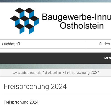
MEN
Startseite
/
>
Freisprechung 2024
www.asbau-eutin.de
5:
Aktuelles
Wir über uns
Freisprechung 2024
Lehrgangszeiten ÜAS
Ausbildung im Baugewerbe
Freisprechung 2024