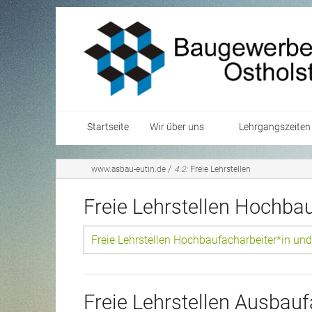
Startseite
Wir über uns
Lehrgangszeiten
Mitarbeiter
Unterstufe
/
www.asbau-eutin.de
4.2:
Freie Lehrstellen
Vorstand
Mittelstufe
Freie Lehrstellen Hochba
Oberstufe
Freie Lehrstellen Hochbaufacharbeiter*in un
Freie Lehrstellen Ausbau