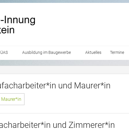
 ÜAS
Ausbildung im Baugewerbe
Aktuelles
Termine
Maurer
Berufe
Zimmerer
Maurer
Freie Lehrstellen
ufacharbeiter*in und Maurer*in
Fliesenleger
Zimmerer
Maurer
Praktikumsstellen
d Maurer*in
Strassenbauer
Zimmerer
Workshops
facharbeiter*in und Zimmerer*in